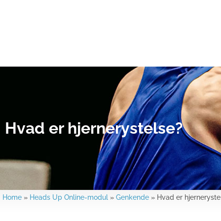
Hvad er hjernerystelse?
Home
»
Heads Up Online-modul
»
Genkende
»
Hvad er hjerneryste