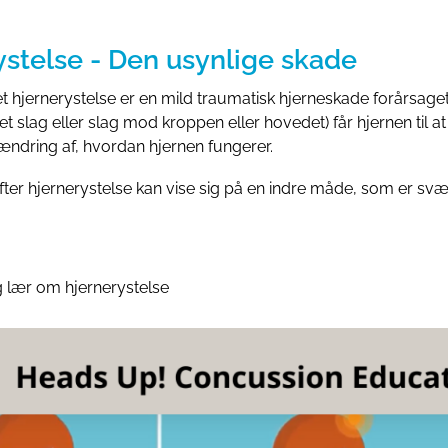
ystelse - Den usynlige skade
et hjernerystelse er en mild traumatisk hjerneskade forårsage
et slag eller slag mod kroppen eller hovedet) får hjernen til at
 ændring af, hvordan hjernen fungerer.
er hjernerystelse kan vise sig på en indre måde, som er svær
 lær om hjernerystelse